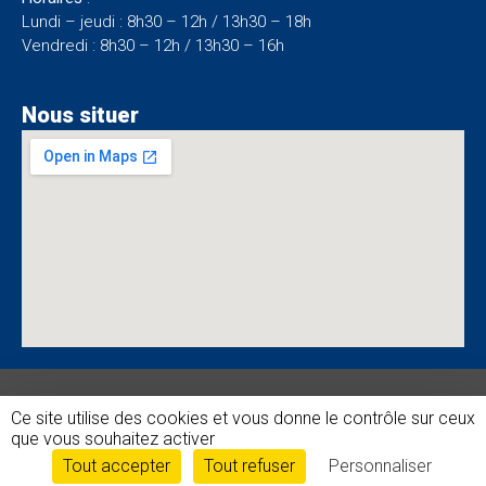
Lundi – jeudi : 8h30 – 12h / 13h30 – 18h
Vendredi : 8h30 – 12h / 13h30 – 16h
Nous situer
SARL
2026
|
Mentions
|
Tous
|
Ce site utilise des cookies et vous donne le contrôle sur ceux
RAMBAULT
légales
droits
que vous souhaitez activer
et
réservés
Tout accepter
Tout refuser
Personnaliser
conformité