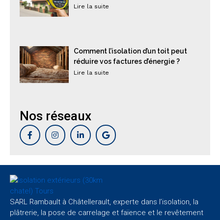
Lire la suite
Comment l’isolation d’un toit peut
réduire vos factures d’énergie ?
Lire la suite
Nos réseaux
SARL Rambault à Châtellerault, experte dans l
’isolation
, la
plâtrerie
, la pose de
carrelage et faïence
et le
revêtement